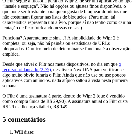
O Filtr segue a filosofia geral do Wipr 2, de ser um aplicativo do tipo
“instale e esqueça”. Não há opções ou ajustes finos disponíveis, o
que pode ser frustrante para quem gosta de bloquear domínios que
não costumam figurar nas listas de bloqueios. (Para mim, tal
característica representa um alívio, porque aí não tenho como cair na
tentação de ficar futricando nessas coisas.)
Funciona? Aparentemente sim…? A simplicidade do Wipr 2 é
completa, ou seja, não há painéis ou estatísticas de URLs
bloqueadas. O único meio de determinar se funciona é a observação
empírica.
Desde que ativei o Filtr nos meus dispositivos, no dia em que
o
recurso foi lançado (22/5)
, desative o NextDNS para verificar se
algo muito óbvio furaria o Filtr. Ainda que não use ou use poucos
aplicativos com anúncios, nada atípico saltou à vista nesta primeira
semana.
O Filtr é uma assinatura à parte, dentro do Wipr 2 (que é vendido
como compra única de R$ 29,90). A assinatura anual do Filtr custa
R$ 29 e a licença vitalícia, R$ 149.
5 comentários
Will
disse: