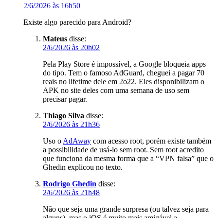
2/6/2026 às 16h50
Existe algo parecido para Android?
Mateus
disse:
2/6/2026 às 20h02
Pela Play Store é impossível, a Google bloqueia apps
do tipo. Tem o famoso AdGuard, cheguei a pagar 70
reais no lifetime dele em 2o22. Eles disponibilizam o
APK no site deles com uma semana de uso sem
precisar pagar.
Thiago Silva
disse:
2/6/2026 às 21h36
Uso o
AdAway
com acesso root, porém existe também
a possibilidade de usá-lo sem root. Sem root acredito
que funciona da mesma forma que a “VPN falsa” que o
Ghedin explicou no texto.
Rodrigo Ghedin
disse:
2/6/2026 às 21h48
Não que seja uma grande surpresa (ou talvez seja para
alguns), mas o iOS é muito mais amigável a