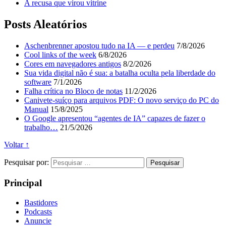
A recusa que virou vitrine
Posts Aleatórios
Aschenbrenner apostou tudo na IA — e perdeu
7/8/2026
Cool links of the week
6/8/2026
Cores em navegadores antigos
8/2/2026
Sua vida digital não é sua: a batalha oculta pela liberdade do
software
7/1/2026
Falha crítica no Bloco de notas
11/2/2026
Canivete-suíço para arquivos PDF: O novo serviço do PC do
Manual
15/8/2025
O Google apresentou “agentes de IA” capazes de fazer o
trabalho…
21/5/2026
Voltar ↑
Pesquisar por:
Principal
Bastidores
Podcasts
Anuncie