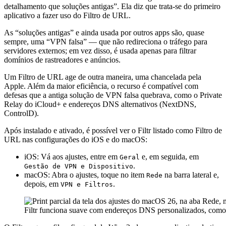
detalhamento que soluções antigas”. Ela diz que trata-se do primeiro
aplicativo a fazer uso do Filtro de URL.
As “soluções antigas” e ainda usada por outros apps são, quase
sempre, uma “VPN falsa” — que não redireciona o tráfego para
servidores externos; em vez disso, é usada apenas para filtrar
domínios de rastreadores e anúncios.
Um Filtro de URL age de outra maneira, uma chancelada pela
Apple. Além da maior eficiência, o recurso é compatível com
defesas que a antiga solução de VPN falsa quebrava, como o Private
Relay do iCloud+ e endereços DNS alternativos (NextDNS,
ControlD).
Após instalado e ativado, é possível ver o Filtr listado como Filtro de
URL nas configurações do iOS e do macOS:
iOS: Vá aos ajustes, entre em
e, em seguida, em
Geral
.
Gestão de VPN e Dispositivo
macOS: Abra o ajustes, toque no item
na barra lateral e,
Rede
depois, em
.
VPN e Filtros
Filtr funciona suave com endereços DNS personalizados, com